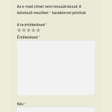
Az e-mail címet nem tesszük közzé.
A
kötelező mezőket
*
karakterrel jelöltük
A te értékelésed
*
Értékelésed
*
Név
*