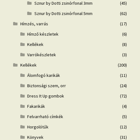
Sznur by Dotti zsinórfonal 3mm
(45)
Sznur by Dotti zsinórfonal 5mm
(62)
Hímzés, varrás
(17)
Hímző készletek
(6)
Kellékek
(8)
Varrókészletek
(3)
Kellékek
(200)
Álomfogó karikák
(11)
Biztonsági szem, orr
(24)
Dress It Up gombok
(72)
Fakarikák
(4)
Felvarrható címkék
(5)
Horgolótűk
(12)
Könyvek
(31)