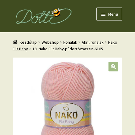
Ugrás
Kilépés
Menü
a
a
navigációhoz
tartalomba
Kezdőlap
Webshop
Fonalak
Akril fonalak
Nako
Elit Baby
18. Nako Elit Baby-púderrózsaszín-6165
nd
u