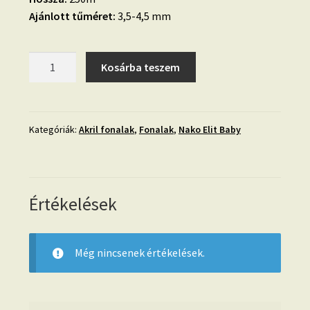
Ajánlott tűméret:
3,5-4,5 mm
18.
Kosárba teszem
Nako
Elit
Baby-
púderrózsaszín-
Kategóriák:
Akril fonalak
,
Fonalak
,
Nako Elit Baby
6165
mennyiség
Értékelések
Még nincsenek értékelések.