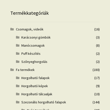
Termékkategóriák
Csomagok, videók
(16)
Karácsonyi gömbök
(3)
Manócsomagok
(8)
Puff készítés
(2)
Szőnyeghorgolás
(2)
Fa termékek
(180)
Horgolható falapok
(17)
Horgolható képek
(9)
Horgolható tálcaaljak
(10)
Szezonális horgolható falapok
(144)