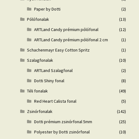
Paper by Dotti
(2)
Pólófonalak
(13)
ARTLand Candy prémium pólófonal
(12)
ARTLand Candy prémium pólófonal 2 cm
(1)
Schachenmayr Easy Cotton Spritz
(1)
Szalagfonalak
(10)
ARTLand Szalagfonal
(2)
Dotti Shiny fonal
(8)
Téli fonalak
(49)
Red Heart Calista fonal
(5)
Zsinórfonalak
(142)
Dotti prémium zsinórfonal 5mm
(25)
Polyester by Dotti zsinórfonal
(10)