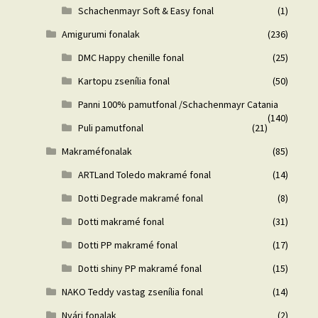
Schachenmayr Soft & Easy fonal
(1)
Amigurumi fonalak
(236)
DMC Happy chenille fonal
(25)
Kartopu zsenília fonal
(50)
Panni 100% pamutfonal /Schachenmayr Catania
(140)
Puli pamutfonal
(21)
Makraméfonalak
(85)
ARTLand Toledo makramé fonal
(14)
Dotti Degrade makramé fonal
(8)
Dotti makramé fonal
(31)
Dotti PP makramé fonal
(17)
Dotti shiny PP makramé fonal
(15)
NAKO Teddy vastag zsenília fonal
(14)
Nyári fonalak
(2)