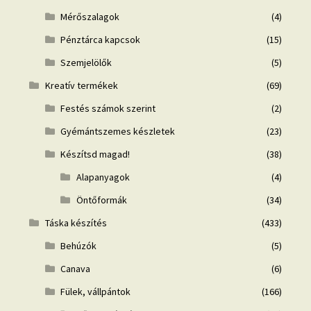
Mérőszalagok
(4)
Pénztárca kapcsok
(15)
Szemjelölők
(5)
Kreatív termékek
(69)
Festés számok szerint
(2)
Gyémántszemes készletek
(23)
Készítsd magad!
(38)
Alapanyagok
(4)
Öntőformák
(34)
Táska készítés
(433)
Behúzók
(5)
Canava
(6)
Fülek, vállpántok
(166)