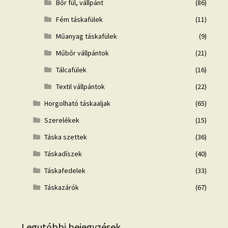
Bőr fül, vállpánt
(86)
Fém táskafülek
(11)
Műanyag táskafülek
(9)
Műbőr vállpántok
(21)
Tálcafülek
(16)
Textil vállpántok
(22)
Horgolható táskaaljak
(65)
Szerelékek
(15)
Táska szettek
(36)
Táskadíszek
(40)
Táskafedelek
(33)
Táskazárók
(67)
Legutóbbi bejegyzések