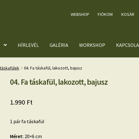
WEBSHOP
FIÓKOM
KOSÁR
HÍRLEVÉL
GALÉRIA
WORKSHOP
KAPCSOLA
 táskafülek
04. Fa táskafül, lakozott, bajusz
04. Fa táskafül, lakozott, bajusz
1.990
Ft
1 pár fa táskafül
Méret:
20×6 cm