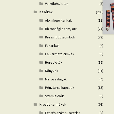
Varrókészletek
(3)
Kellékek
(200)
Álomfogó karikák
(11)
Biztonsági szem, orr
(24)
Dress It Up gombok
(72)
Fakarikák
(4)
Felvarrható címkék
(5)
Horgolótűk
(12)
Könyvek
(31)
Mérőszalagok
(4)
Pénztárca kapcsok
(15)
Szemjelölők
(5)
Kreatív termékek
(69)
Festés számok szerint
(2)