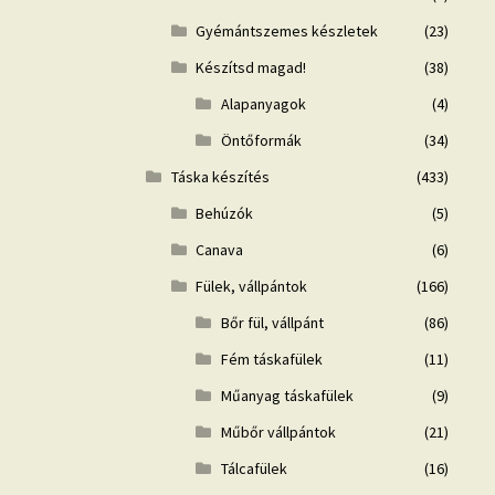
Gyémántszemes készletek
(23)
Készítsd magad!
(38)
Alapanyagok
(4)
Öntőformák
(34)
Táska készítés
(433)
Behúzók
(5)
Canava
(6)
Fülek, vállpántok
(166)
Bőr fül, vállpánt
(86)
Fém táskafülek
(11)
Műanyag táskafülek
(9)
Műbőr vállpántok
(21)
Tálcafülek
(16)