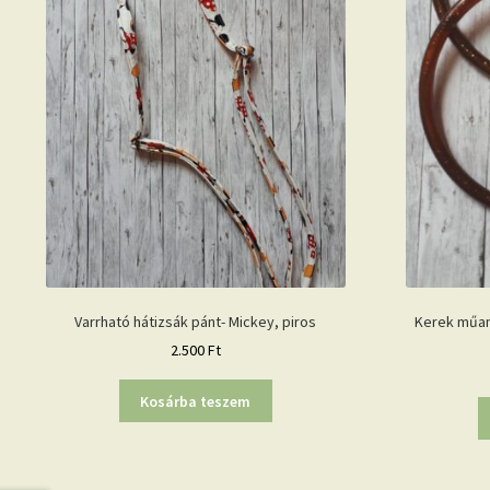
Varrható hátizsák pánt- Mickey, piros
Kerek műany
2.500
Ft
Kosárba teszem