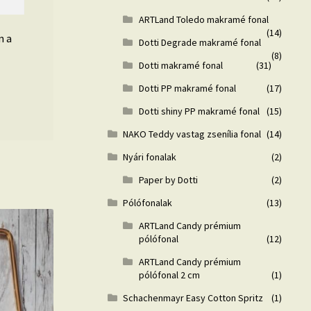
ARTLand Toledo makramé fonal
(14)
n a
Dotti Degrade makramé fonal
(8)
Dotti makramé fonal
(31)
Dotti PP makramé fonal
(17)
Dotti shiny PP makramé fonal
(15)
NAKO Teddy vastag zsenília fonal
(14)
Nyári fonalak
(2)
Paper by Dotti
(2)
Pólófonalak
(13)
ARTLand Candy prémium
pólófonal
(12)
ARTLand Candy prémium
pólófonal 2 cm
(1)
Schachenmayr Easy Cotton Spritz
(1)