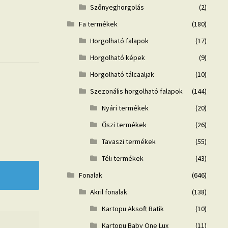
Szőnyeghorgolás
(2)
Fa termékek
(180)
Horgolható falapok
(17)
Horgolható képek
(9)
Horgolható tálcaaljak
(10)
Szezonális horgolható falapok
(144)
Nyári termékek
(20)
Őszi termékek
(26)
Tavaszi termékek
(55)
Téli termékek
(43)
Fonalak
(646)
Akril fonalak
(138)
Kartopu Aksoft Batik
(10)
Kartopu Baby One Lux
(11)