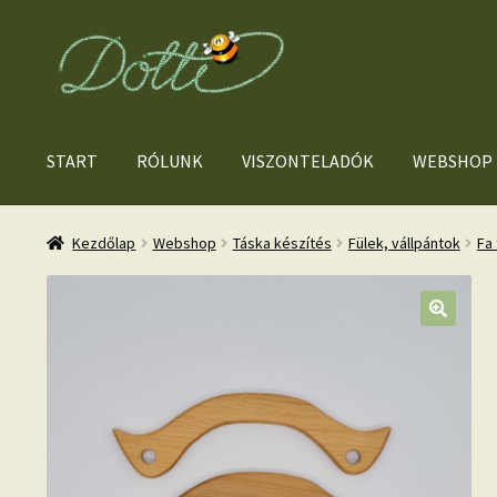
Ugrás
Kilépés
a
a
navigációhoz
tartalomba
START
RÓLUNK
VISZONTELADÓK
WEBSHOP
Kezdőlap
Webshop
Táska készítés
Fülek, vállpántok
Fa