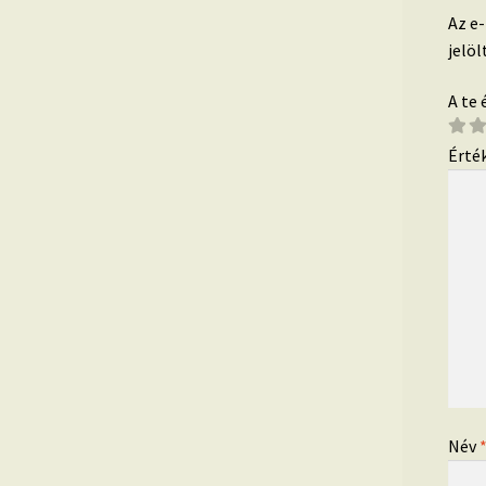
Az e
jelöl
A te
Érté
Név