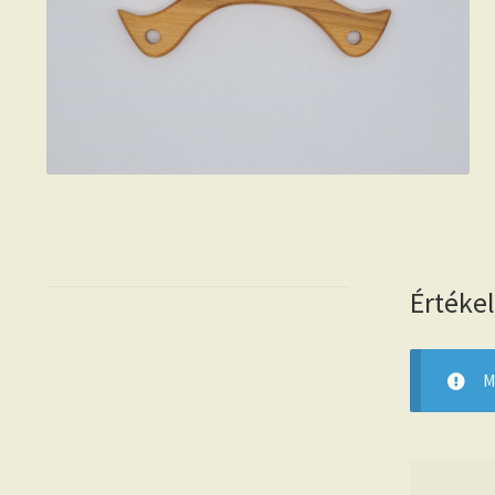
Értéke
M