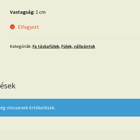
Vastagság:
1 cm
Elfogyott
Kategóriák:
Fa táskafülek
,
Fülek, vállpántok
lések
ég nincsenek értékelések.