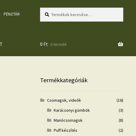
Keresés
Keresés
PÉNZTÁR
a
következőre:
T
0
Ft
0 termék
Termékkategóriák
Csomagok, videók
(16)
Karácsonyi gömbök
(3)
Manócsomagok
(8)
Puff készítés
(2)