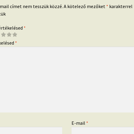
-mail címet nem tesszük közzé.
A kötelező mezőket
*
karakterrel
tük
 értékelésed
*
kelésed
*
*
E-mail
*