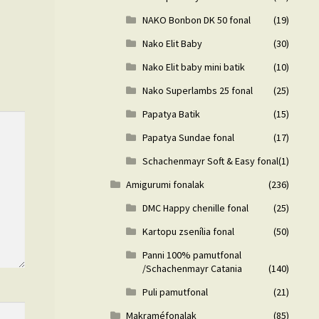
NAKO Bonbon DK 50 fonal
(19)
Nako Elit Baby
(30)
Nako Elit baby mini batik
(10)
Nako Superlambs 25 fonal
(25)
Papatya Batik
(15)
Papatya Sundae fonal
(17)
Schachenmayr Soft & Easy fonal
(1)
Amigurumi fonalak
(236)
DMC Happy chenille fonal
(25)
Kartopu zsenília fonal
(50)
Panni 100% pamutfonal
/Schachenmayr Catania
(140)
Puli pamutfonal
(21)
Makraméfonalak
(85)