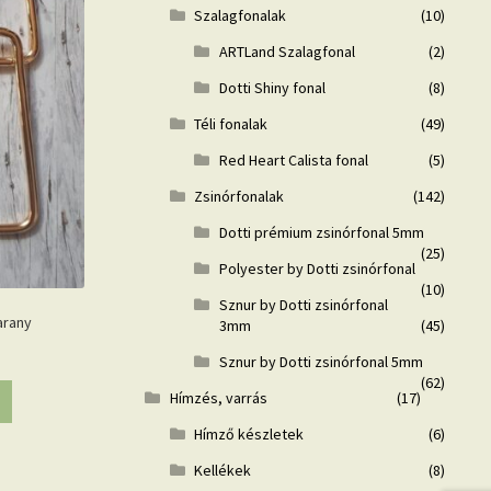
Szalagfonalak
(10)
ARTLand Szalagfonal
(2)
Dotti Shiny fonal
(8)
Téli fonalak
(49)
Red Heart Calista fonal
(5)
Zsinórfonalak
(142)
Dotti prémium zsinórfonal 5mm
(25)
Polyester by Dotti zsinórfonal
(10)
Sznur by Dotti zsinórfonal
arany
3mm
(45)
Sznur by Dotti zsinórfonal 5mm
(62)
Hímzés, varrás
(17)
Hímző készletek
(6)
Kellékek
(8)