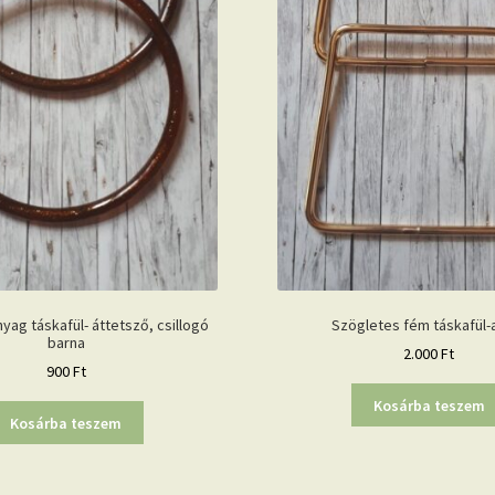
ag táskafül- áttetsző, csillogó
Szögletes fém táskafül-
barna
2.000
Ft
900
Ft
Kosárba teszem
Kosárba teszem