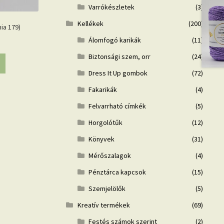
Varrókészletek
(3)
Kellékek
(200)
ia 179)
Álomfogó karikák
(11)
Biztonsági szem, orr
(24)
Dress It Up gombok
(72)
Fakarikák
(4)
Felvarrható címkék
(5)
Horgolótűk
(12)
Könyvek
(31)
Mérőszalagok
(4)
Pénztárca kapcsok
(15)
Szemjelölők
(5)
Kreatív termékek
(69)
Festés számok szerint
(2)