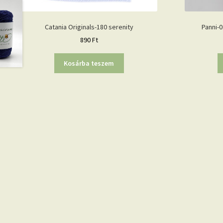
Catania Originals-180 serenity
Panni-
890
Ft
Kosárba teszem