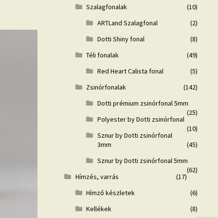
Szalagfonalak
(10)
ARTLand Szalagfonal
(2)
Dotti Shiny fonal
(8)
Téli fonalak
(49)
Red Heart Calista fonal
(5)
Zsinórfonalak
(142)
Dotti prémium zsinórfonal 5mm
(25)
Polyester by Dotti zsinórfonal
(10)
Sznur by Dotti zsinórfonal
3mm
(45)
Sznur by Dotti zsinórfonal 5mm
(62)
Hímzés, varrás
(17)
Hímző készletek
(6)
Kellékek
(8)