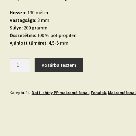
Hossza:
130 méter
Vastagsága:
3 mm
Súlya:
200 gramm
Összetétele:
100 % polipropilen
Ajánlott tűméret:
4,5-5 mm
20.
Kosárba teszem
CSILLOGÓ
PÚDER
-
PP
Kategóriák:
Dotti shiny PP makramé fonal
,
Fonalak
,
Makraméfonal
makramé
fonal,
070
mennyiség