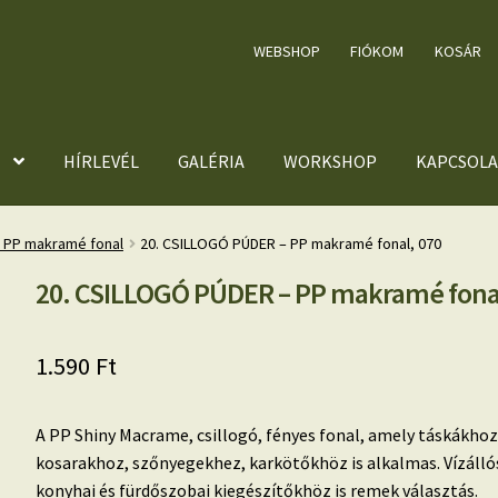
WEBSHOP
FIÓKOM
KOSÁR
HÍRLEVÉL
GALÉRIA
WORKSHOP
KAPCSOLA
y PP makramé fonal
20. CSILLOGÓ PÚDER – PP makramé fonal, 070
20. CSILLOGÓ PÚDER – PP makramé fonal
1.590
Ft
A PP Shiny Macrame, csillogó, fényes fonal, amely táskákhoz
kosarakhoz, szőnyegekhez, karkötőkhöz is alkalmas. Vízáll
konyhai és fürdőszobai kiegészítőkhöz is remek választás.