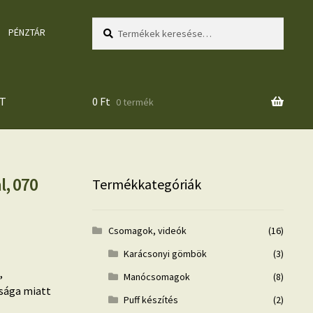
Keresés
Keresés
PÉNZTÁR
a
következőre:
T
0
Ft
0 termék
, 070
Termékkategóriák
Csomagok, videók
(16)
Karácsonyi gömbök
(3)
,
Manócsomagok
(8)
ósága miatt
Puff készítés
(2)