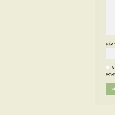
Név
A
köve