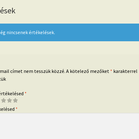
lések
ég nincsenek értékelések.
-mail címet nem tesszük közzé.
A kötelező mezőket
*
karakterrel
tük
 értékelésed
*
kelésed
*