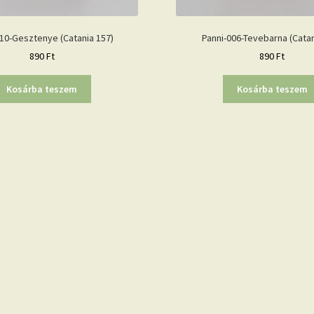
010-Gesztenye (Catania 157)
Panni-006-Tevebarna (Catan
890
Ft
890
Ft
Kosárba teszem
Kosárba teszem