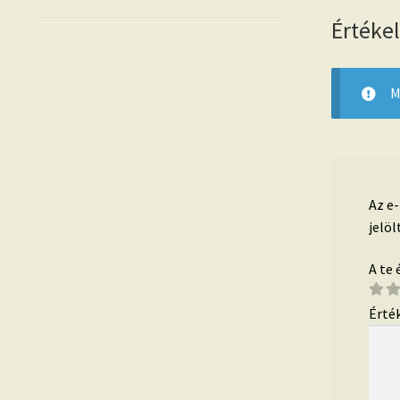
Értéke
M
Az e
jelöl
A te
Érté