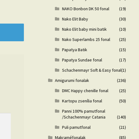
NAKO Bonbon DK 50 fonal
(19)
Nako Elit Baby
(30)
Nako Elit baby mini batik
(10)
Nako Superlambs 25 fonal
(25)
Papatya Batik
(15)
Papatya Sundae fonal
(17)
Schachenmayr Soft & Easy fonal
(1)
Amigurumi fonalak
(236)
DMC Happy chenille fonal
(25)
Kartopu zsenília fonal
(50)
Panni 100% pamutfonal
/Schachenmayr Catania
(140)
Puli pamutfonal
(21)
Makraméfonalak
(85)