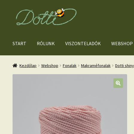
Ugrás
Kilépés
a
a
navigációhoz
tartalomba
START
RÓLUNK
VISZONTELADÓK
WEBSHOP
Kezdőlap
Webshop
Fonalak
Makraméfonalak
Dotti shin