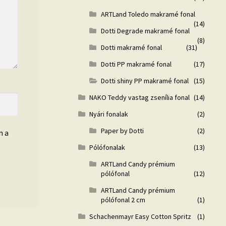
ARTLand Toledo makramé fonal
(14)
Dotti Degrade makramé fonal
(8)
Dotti makramé fonal
(31)
Dotti PP makramé fonal
(17)
Dotti shiny PP makramé fonal
(15)
NAKO Teddy vastag zsenília fonal
(14)
Nyári fonalak
(2)
Paper by Dotti
(2)
n a
Pólófonalak
(13)
ARTLand Candy prémium
pólófonal
(12)
ARTLand Candy prémium
pólófonal 2 cm
(1)
Schachenmayr Easy Cotton Spritz
(1)