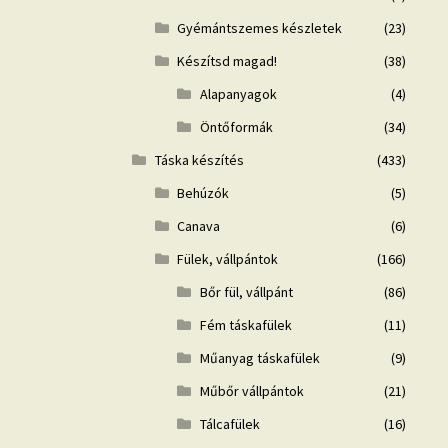
Gyémántszemes készletek
(23)
Készítsd magad!
(38)
Alapanyagok
(4)
Öntőformák
(34)
Táska készítés
(433)
Behúzók
(5)
Canava
(6)
Fülek, vállpántok
(166)
Bőr fül, vállpánt
(86)
Fém táskafülek
(11)
Műanyag táskafülek
(9)
Műbőr vállpántok
(21)
Tálcafülek
(16)