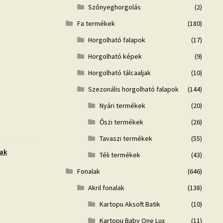
Szőnyeghorgolás
(2)
Fa termékek
(180)
Horgolható falapok
(17)
Horgolható képek
(9)
Horgolható tálcaaljak
(10)
Szezonális horgolható falapok
(144)
Nyári termékek
(20)
Őszi termékek
(26)
Tavaszi termékek
(55)
ak
Téli termékek
(43)
Fonalak
(646)
Akril fonalak
(138)
Kartopu Aksoft Batik
(10)
Kartopu Baby One Lux
(11)